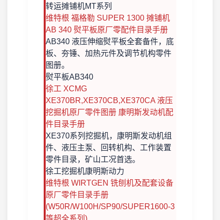
转运摊铺机
MT系列
维特根 福格勒 SUPER 1300 摊铺机
AB 340 熨平板原厂零配件目录手册
AB340 液压伸缩熨平板全套备件，底
板、夯锤、加热元件及调节机构零件
图册。
熨平板
AB340
徐工 XCMG
XE370BR,XE370CB,XE370CA 液压
挖掘机原厂零件图册 康明斯发动机配
件目录手册
XE370系列挖掘机，康明斯发动机组
件、液压主泵、回转机构、工作装置
零件目录，矿山工况首选。
徐工挖掘机
康明斯动力
维特根 WIRTGEN 铣刨机及配套设备
原厂零件目录手册
(W50R/W100H/SP90/SUPER1600-3
等超全系列)