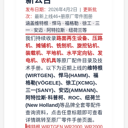
发布日期：
2026年4月2日 |
更新批
次：
最新上线46+册原厂零件图册
涵盖维特根 · 悍马 · 福格勒 · 徐工 · 三
一 · 安迈 · 阿特拉斯 · 纽荷兰等
我们持续收录
路面再生设备、压路
机、摊铺机、铣刨机、旋挖钻机、
装载机、平地机、水平定向钻、发
电机、农机具
等原厂配件目录及技
术手册。以下为近期上线的
维特根
(WIRTGEN)、悍马(HAMM)、福
格勒(VÖGELE)、徐工(XCMG)、
三一(SANY)、安迈(AMMANN)、
阿特拉斯·科普柯、ROC、纽荷兰
(New Holland)
等品牌全套零配件
查询资料，点击任意标题即可查看
详情跳转至原厂零件手册页面。
维特根 WIRTGEN WR2000, WR2000