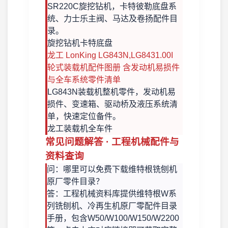
SR220C旋挖钻机，卡特彼勒底盘系
统、力士乐主阀、马达及卷扬配件目
录。
旋挖钻机
卡特底盘
龙工 LonKing LG843N,LG8431.00I
轮式装载机配件图册 含发动机易损件
与全车系统零件清单
LG843N装载机整机零件，发动机易
损件、变速箱、驱动桥及液压系统清
单，快速定位备件。
龙工装载机
全车件
常见问题解答 · 工程机械配件与
资料查询
问：哪里可以免费下载维特根铣刨机
原厂零件目录？
答：工程机械资料库提供维特根W系
列铣刨机、冷再生机原厂零配件目录
手册，包含W50/W100/W150/W2200