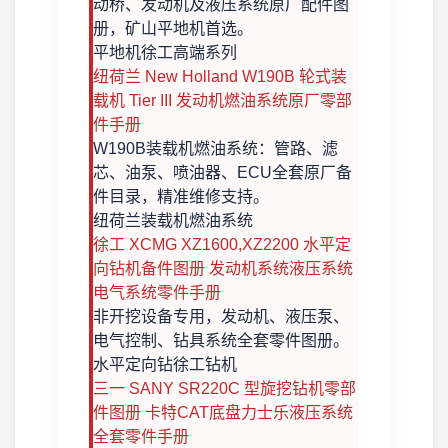
动桥、发动机及液压系统原厂配件图
册，矿山平地机首选。
平地机
徐工高端系列
纽荷兰 New Holland W190B 轮式装
载机 Tier III 发动机燃油系统原厂零部
件手册
W190B装载机燃油系统：管路、滤
芯、油泵、喷油器、ECU全套原厂备
件目录，精准维修支持。
纽荷兰装载机
燃油系统
徐工 XCMG XZ1600,XZ2200 水平定
向钻机备件图册 发动机系统液压系统
电气系统零件手册
非开挖设备专用，发动机、液压泵、
电气控制、钻具系统全套零件图册。
水平定向钻
徐工钻机
三一 SANY SR220C 型旋挖钻机零部
件图册 卡特CAT底盘力士乐液压系统
全套零件手册