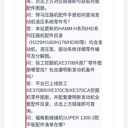
等，点击上方对应链接即可获取完整
配件图册。
问：悍马压路机配件手册如何查询发
动机液压系统零件号？
答：本站更新的HAMM H系列/HD系
列压路机配件目录
（H229/H160/H176/HD90等）均含发
动机、液压泵、振动系统详细零件编
号及分解图。
问：徐工挖掘机XE370BR原厂零件图
册哪里找？包含康明斯发动机备件
吗？
答：平台已上线徐工
XE370BR/XE370CB/XE370CA挖掘
机零件图册，并配套康明斯发动机全
套配件目录，点击上方链接即可查
询。
问：福格勒摊铺机SUPER 1300-3熨
平板配件清单在哪？