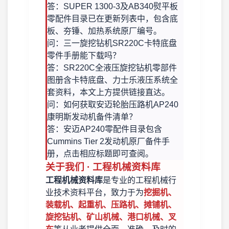
答：SUPER 1300-3及AB340熨平板
零配件目录已在更新列表中，包含底
板、夯锤、加热系统原厂编号。
问：三一旋挖钻机SR220C卡特底盘
零件手册能下载吗？
答：SR220C全液压旋挖钻机零部件
图册含卡特底盘、力士乐液压系统全
套资料，本文上方提供链接直达。
问：如何获取安迈轮胎压路机AP240
康明斯发动机备件清单？
答：安迈AP240零配件目录包含
Cummins Tier 2发动机原厂备件手
册，点击相应标题即可查阅。
关于我们 · 工程机械资料库
工程机械资料库
是专业的工程机械行
业技术资料平台，致力于为
挖掘机、
装载机、起重机、压路机、摊铺机、
旋挖钻机、矿山机械、港口机械、叉