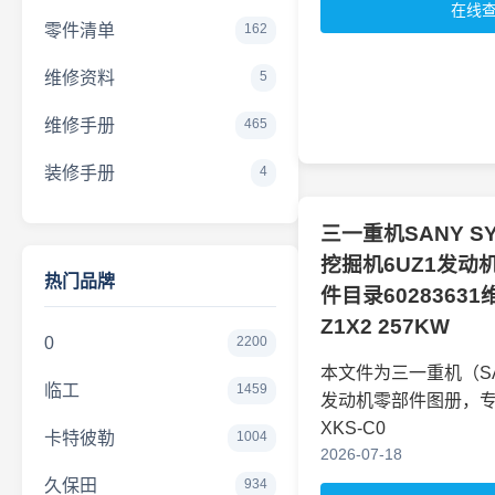
在线
零件清单
162
维修资料
5
维修手册
465
装修手册
4
三一重机SANY S
挖掘机6UZ1发动
热门品牌
件目录60283631
Z1X2 257KW
0
2200
本文件为三一重机（S
临工
1459
发动机零部件图册，
XKS-C0
卡特彼勒
1004
2026-07-18
久保田
934