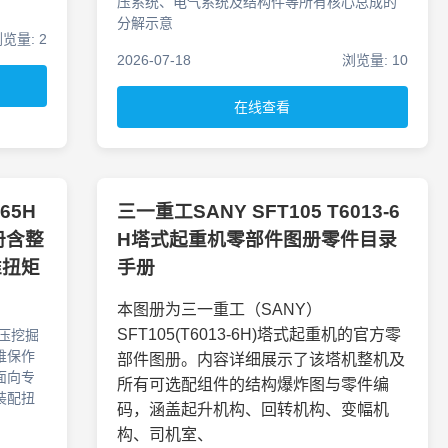
压系统、电气系统及结构件等所有核心总成的
分解示意
览量: 2
2026-07-18
浏览量: 10
在线查看
365H
三一重工SANY SFT105 T6013-6
册含整
H塔式起重机零部件图册零件目录
准扭矩
手册
本图册为三一重工（SANY）
SFT105(T6013-6H)塔式起重机的官方零
 液压挖掘
维保作
部件图册。内容详细展示了该塔机整机及
面向专
所有可选配组件的结构爆炸图与零件编
装配扭
码，涵盖起升机构、回转机构、变幅机
构、司机室、