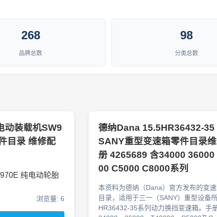
268
98
品牌总数
分类总数
电动装载机SW9
德纳Dana 15.5HR36432-3
备件目录 维修配
SANY重型变速箱零件目录
册 4265689 含34000 36000
00 C5000 C8000系列
970E 纯电动轮胎
本资料为德纳（Dana）官方发布的变
目录，适用于三一（SANY）重型设备
浏览量: 6
HR36432-35系列动力换挡变速箱。手