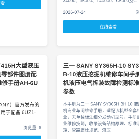
34000、36000、T40000、C5000及C
查看
2026-07-24
浏
在线查看
Y415H大型液压
三一 SANY SY365H-10 SY
机零部件图册配
B-10液压挖掘机维修车间手
维修手册AH-6U
机液压电气拆装故障检测标
参数
本手册为三一 SANY SY365H BH 10
ANY）官方发布的
机专业车间维修手册，适配该机型全套
专用于配备
6UZ1-
业，无单独标注细分发动机型号。手册
业维修技师，收录设备结构原理、标准
浏览量: 6
矩、管路螺栓规范、液压