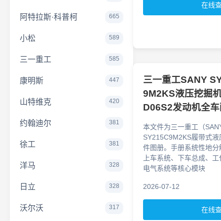
在线
阿特拉斯·科普柯
665
小松
589
三一重工
585
三一重工SANY SY2
康明斯
447
9M2KS液压挖掘
山特维克
420
D06S2发动机全
约翰迪尔
381
本文件为三一重工（SANY
SY215C9M2KS履带
徐工
381
件图册。手册系统性地分
上车系统、下车总成、工
洋马
328
电气系统等核心模块
日立
328
2026-07-12
沃尔沃
317
在线