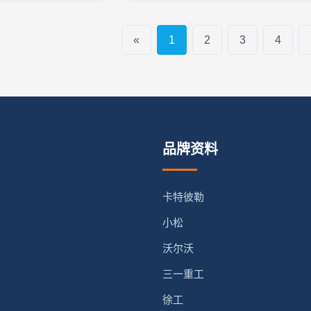
«
1
2
3
4
品牌资料
卡特彼勒
小松
沃尔沃
三一重工
徐工