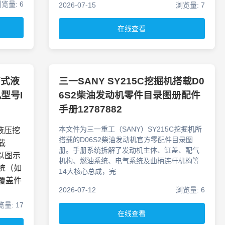
览量: 6
2026-07-15
浏览量: 7
在线查看
带式液
三一SANY SY215C挖掘机搭载D0
型号I
6S2柴油发动机零件目录图册配件
手册12787882
本文件为三一重工（SANY）SY215C挖掘机所
液压挖
搭载的D06S2柴油发动机官方零配件目录图
载
册。手册系统拆解了发动机主体、缸盖、配气
册以图示
机构、燃油系统、电气系统及曲柄连杆机构等
统（如
14大核心总成，完
覆盖件
2026-07-12
浏览量: 6
量: 17
在线查看