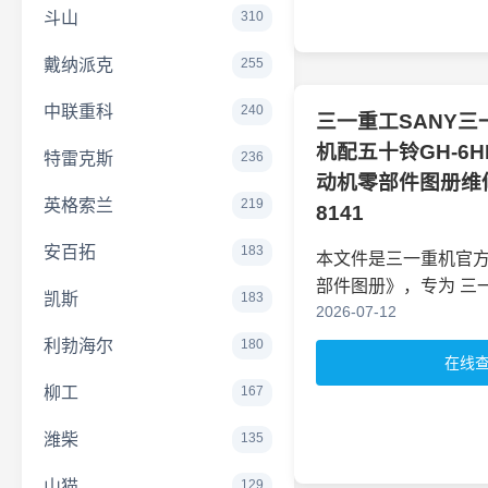
斗山
310
戴纳派克
255
中联重科
240
三一重工SANY三一
机配五十铃GH-6HK
特雷克斯
236
动机零部件图册维修
英格索兰
219
8141
安百拓
183
本文件是三一重机官
部件图册》，专为
三一
凯斯
183
2026-07-12
利勃海尔
180
在线
柳工
167
潍柴
135
山猫
129