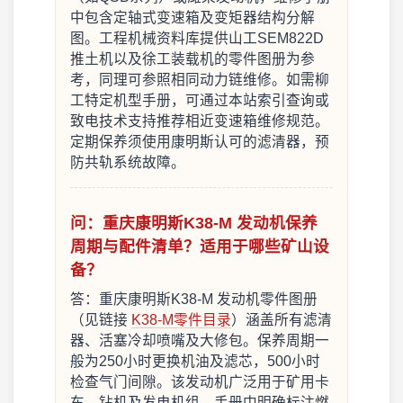
中包含定轴式变速箱及变矩器结构分解
图。工程机械资料库提供山工SEM822D
推土机以及徐工装载机的零件图册为参
考，同理可参照相同动力链维修。如需柳
工特定机型手册，可通过本站索引查询或
致电技术支持推荐相近变速箱维修规范。
定期保养须使用康明斯认可的滤清器，预
防共轨系统故障。
问：重庆康明斯K38-M 发动机保养
周期与配件清单？适用于哪些矿山设
备？
答：重庆康明斯K38-M 发动机零件图册
（见链接
K38-M零件目录
）涵盖所有滤清
器、活塞冷却喷嘴及大修包。保养周期一
般为250小时更换机油及滤芯，500小时
检查气门间隙。该发动机广泛用于矿用卡
车、钻机及发电机组，手册中明确标注燃