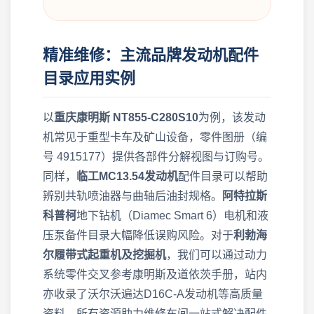
精准维修：主流品牌发动机配件
目录应用实例
以
重庆康明斯 NT855-C280S10
为例，该发动
机常见于重型卡车及矿山设备，零件图册（编
号 4915177）提供各部件分解视图与订购号。
同样，
临工MC13.54发动机
配件目录可以帮助
辨别共轨喷油器与曲轴后油封规格。
阿特拉斯
科普柯
地下钻机（Diamec Smart 6）电机和液
压泵备件目录大幅降低误购风险。对于
利勃海
尔履带式起重机及挖掘机
，我们可以通过动力
系统零件交叉参考康明斯及道依茨手册，站内
亦收录了沃尔沃遍达D16C-A发动机等高质量
资料。所有资源助力维修车间一站式解决配件