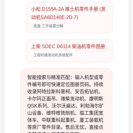
小松 D155A-2A 推土机零件手册 (发
动机SA6D140E-2D-7)
底盘·工作装置分解
上柴 SDEC D6114 柴油机零件图册
工程机械发动机系统配件
智能搜索与精准匹配：输入机型或零
件编号即可快速定位图册页码。持续
收录阿特拉斯科普柯、安百拓钻机、
卡尔玛正面吊、潍柴发动机、康明斯
QSK系列、沃尔沃遍达、利勃海尔矿
山设备、维特根铣刨机、临工集团宽
体车、中联重科起重机、厦工装载机
等原厂零件目录。售后无忧，直接点