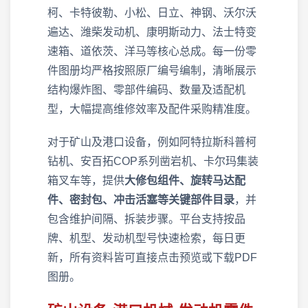
柯、卡特彼勒、小松、日立、神钢、沃尔沃
遍达、潍柴发动机、康明斯动力、法士特变
速箱、道依茨、洋马等核心总成。每一份零
件图册均严格按照原厂编号编制，清晰展示
结构爆炸图、零部件编码、数量及适配机
型，大幅提高维修效率及配件采购精准度。
对于矿山及港口设备，例如阿特拉斯科普柯
钻机、安百拓COP系列凿岩机、卡尔玛集装
箱叉车等，提供
大修包组件、旋转马达配
件、密封包、冲击活塞等关键部件目录
，并
包含维护间隔、拆装步骤。平台支持按品
牌、机型、发动机型号快速检索，每日更
新，所有资料皆可直接点击预览或下载PDF
图册。