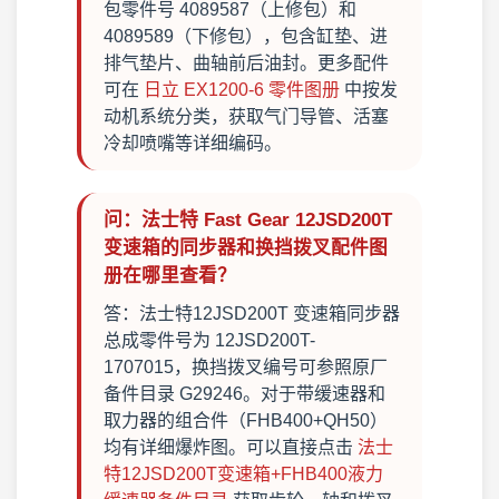
包零件号 4089587（上修包）和
4089589（下修包），包含缸垫、进
排气垫片、曲轴前后油封。更多配件
可在
日立 EX1200-6 零件图册
中按发
动机系统分类，获取气门导管、活塞
冷却喷嘴等详细编码。
问：法士特 Fast Gear 12JSD200T
变速箱的同步器和换挡拨叉配件图
册在哪里查看？
答：法士特12JSD200T 变速箱同步器
总成零件号为 12JSD200T-
1707015，换挡拨叉编号可参照原厂
备件目录 G29246。对于带缓速器和
取力器的组合件（FHB400+QH50）
均有详细爆炸图。可以直接点击
法士
特12JSD200T变速箱+FHB400液力