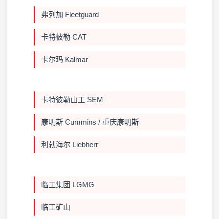
弗列加 Fleetguard
卡特彼勒 CAT
卡尔玛 Kalmar
卡特彼勒山工 SEM
康明斯 Cummins / 重庆康明斯
利勃海尔 Liebherr
临工集团 LGMG
临工矿山