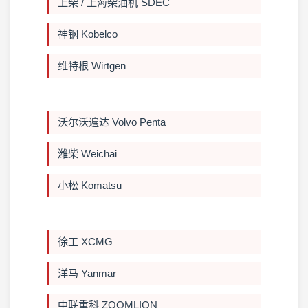
上柴 / 上海柴油机 SDEC
神钢 Kobelco
维特根 Wirtgen
沃尔沃遍达 Volvo Penta
潍柴 Weichai
小松 Komatsu
徐工 XCMG
洋马 Yanmar
中联重科 ZOOMLION