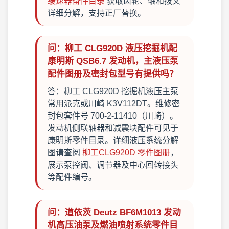
缓速器备件目录
获取齿轮、轴和拨叉
详细分解，支持正厂替换。
问：柳工 CLG920D 液压挖掘机配
康明斯 QSB6.7 发动机，主液压泵
配件图册及密封包型号有提供吗？
答：柳工 CLG920D 挖掘机液压主泵
常用派克或川崎 K3V112DT。维修密
封包套件号 700-2-11410（川崎）。
发动机侧联轴器和减震块配件可见于
康明斯零件目录。详细液压系统分解
图请查阅
柳工CLG920D 零件图册
，
展示泵控阀、调节器及中心回转接头
等配件编号。
问：道依茨 Deutz BF6M1013 发动
机高压油泵及燃油喷射系统零件目