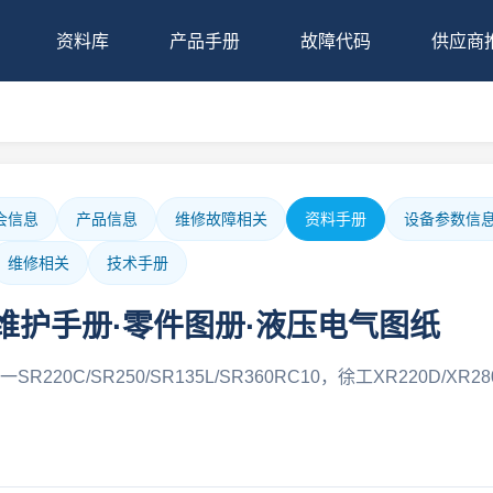
资料库
产品手册
故障代码
供应商
会信息
产品信息
维修故障相关
资料手册
设备参数信
维修相关
技术手册
作维护手册·零件图册·液压电气图纸
20C/SR250/SR135L/SR360RC10，徐工XR220D/XR2