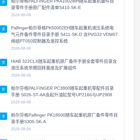
帕尔菲格PALFINGER PK41002MH随车起重机备件目
📄
录零件手册原厂配件清单S410-SK-E
工程机械零件图册更新 · 2026年7月26日
2026-08-06
2026-07-26
Palfinger帕尔菲格PK50002EH随车起重机液压系统电
2026年7月26日 零件图册 · 维修手册 · 最新更新
📄
气元件备件零件目录手册 S411-SK-D 含PVG32 VDM07
2026-07-26
阀组PT050控制器及遥控系统
资料更新 · 2026年7月24日
2026-08-06
2026-07-24
HIAB 322CLX随车起重机原厂备件手册全套零件目录含
📄
液压系统吊臂回转基座及扩展组件
2026-07-22 临工重机LGMG S1413系列剪叉式高空作业
平台 零件手册大全更新
2026-08-06
2026-07-22
帕尔芬格PALFINGER PC3800随车起重机零配件目录
📄
手册 S026-ST-AA含起升油缸型号UP2166与UP2908
2026-08-06
帕尔芬格Palfinger PK18500随车起重机原厂备件零件目
📄
录手册S305-SK-A
2026-08-06