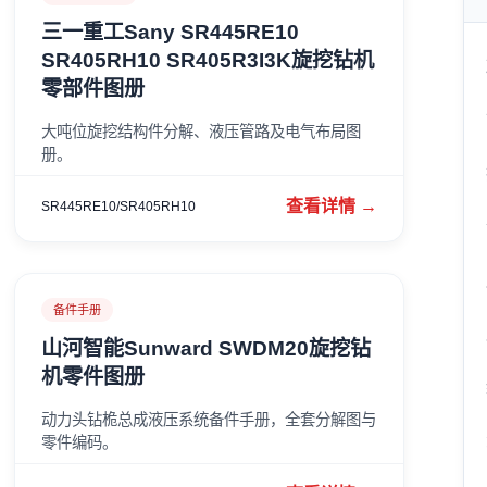
三一重工Sany SR445RE10
SR405RH10 SR405R3I3K旋挖钻机
零部件图册
大吨位旋挖结构件分解、液压管路及电气布局图
册。
查看详情 →
SR445RE10/SR405RH10
备件手册
山河智能Sunward SWDM20旋挖钻
机零件图册
动力头钻桅总成液压系统备件手册，全套分解图与
零件编码。