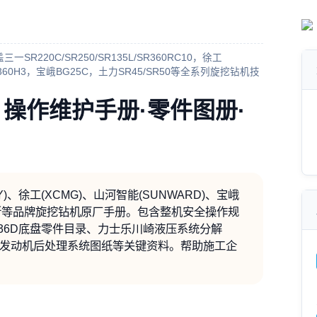
三一SR220C/SR250/SR135L/SR360RC10，徐工
DM360H3，宝峨BG25C，土力SR45/SR50等全系列旋挖钻机技
 操作维护手册·零件图册·
)、徐工(XCMG)、山河智能(SUNWARD)、宝峨
比塞洛斯等品牌旋挖钻机原厂手册。包含整机安全操作规
T336D底盘零件目录、力士乐川崎液压系统分解
五发动机后处理系统图纸等关键资料。帮助施工企