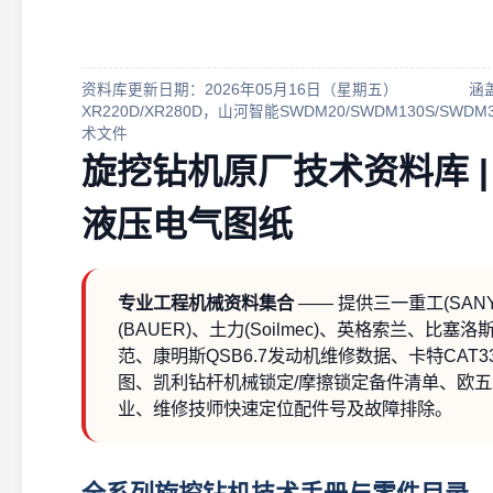
资料库更新日期：2026年05月16日（星期五）
涵盖
XR220D/XR280D，山河智能SWDM20/SWDM130S/SW
术文件
旋挖钻机原厂技术资料库 |
液压电气图纸
专业工程机械资料集合
—— 提供三一重工(SANY
(BAUER)、土力(Soilmec)、英格索兰、
范、康明斯QSB6.7发动机维修数据、卡特CA
图、凯利钻杆机械锁定/摩擦锁定备件清单、欧
业、维修技师快速定位配件号及故障排除。