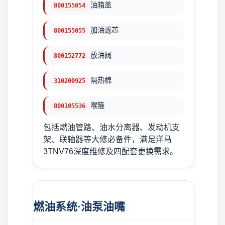
油箱盖
800155054
加油滤芯
800155055
放油阀
800152772
隔热棉
310200925
喉箍
800105536
包括燃油管路、油水分离器、发动机支
架、联轴器等大修必备件，满足洋马
3TNV76深度维修及四配套更换需求。
燃油系统·油泵油嘴