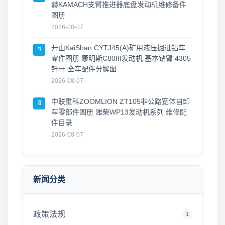
赫KAMACH支臂推进器底盘发动机维修备件
图册
2026-08-07
开山KaiShan CYTJ45(A)矿用液压掘进钻车
📄
零件图册 康明斯C80III发动机 基本钻臂 4305
钎杆 全车配件分解图
2026-08-07
中联重科ZOOMLION ZT105非公路宽体自卸
📄
车零部件图册 潍柴WP13发动机系列 维修配
件目录
2026-08-07
新闻分类
政策法规
1