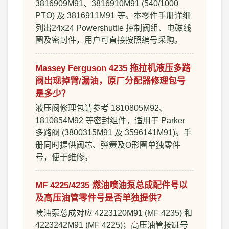
3816909M91、3816910M91 (540/1000
PTO) 及 3816911M91 等。本零件手册详细
列出24x24 Powershuttle 控制阀组、电磁线
圈及密封件，用户可直接按照编号采购。
Massey Ferguson 4235 拖拉机液压多路
阀出现掉臂/漏油，原厂分配器修理包号
是多少？
液压阀修理包请参考 1810805M92、
1810854M92 等密封组件，适用于 Parker
多路阀 (3800315M91 及 3596141M91)。手
册同时提供阀芯、弹簧及O形圈单独零件
号，便于维修。
MF 4225/4235 燃油喷油泵总成配件号以
及高压油管零件号是否单独提供？
喷油泵总成对应 4223120M91 (MF 4235) 和
4223242M91 (MF 4225)；高压油管按缸号