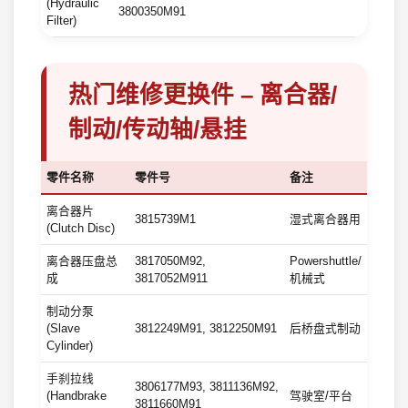
(Hydraulic
3800350M91
Filter)
热门维修更换件 – 离合器/
制动/传动轴/悬挂
零件名称
零件号
备注
离合器片
3815739M1
湿式离合器用
(Clutch Disc)
离合器压盘总
3817050M92,
Powershuttle/
成
3817052M911
机械式
制动分泵
(Slave
3812249M91, 3812250M91
后桥盘式制动
Cylinder)
手刹拉线
3806177M93, 3811136M92,
(Handbrake
驾驶室/平台
3811660M91