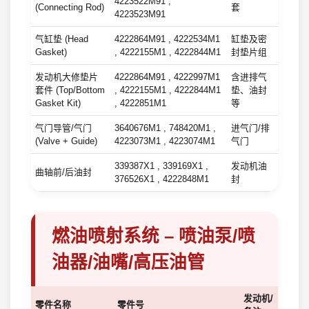
4223522M91 ,
(Connecting Rod)
套
4223523M91
气缸垫 (Head
4222864M91 , 4222534M1
缸垫及密
Gasket)
, 4222155M1 , 4222844M1
封垫片组
发动机大修垫片
4222864M91 , 4222997M1
含进排气
套件 (Top/Bottom
, 4222155M1 , 4222844M1
垫、油封
Gasket Kit)
, 4222851M1
等
气门导管/气门
3640676M1 , 748420M1 ,
进气门/排
(Valve + Guide)
4223073M1 , 4223074M1
气门
339387X1 , 339169X1 ,
发动机油
曲轴前/后油封
376526X1 , 4222848M1
封
燃油喷射系统 – 喷油泵/喷
油器/油嘴/高压油管
发动机/
零件名称
零件号