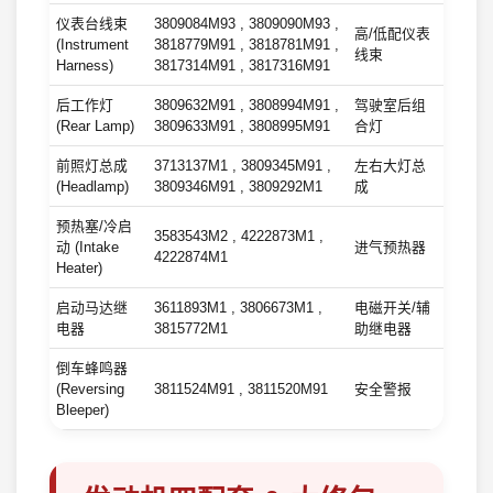
仪表台线束
3809084M93 , 3809090M93 ,
高/低配仪表
(Instrument
3818779M91 , 3818781M91 ,
线束
Harness)
3817314M91 , 3817316M91
后工作灯
3809632M91 , 3808994M91 ,
驾驶室后组
(Rear Lamp)
3809633M91 , 3808995M91
合灯
前照灯总成
3713137M1 , 3809345M91 ,
左右大灯总
(Headlamp)
3809346M91 , 3809292M1
成
预热塞/冷启
3583543M2 , 4222873M1 ,
动 (Intake
进气预热器
4222874M1
Heater)
启动马达继
3611893M1 , 3806673M1 ,
电磁开关/辅
电器
3815772M1
助继电器
倒车蜂鸣器
(Reversing
3811524M91 , 3811520M91
安全警报
Bleeper)