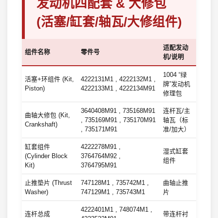
发动机四配套 & 大修包
(活塞/缸套/轴瓦/大修组件)
适配发动
组件名称
零件号
机/说明
1004 “绿
活塞+环组件 (Kit,
4222131M1 , 4222132M1 ,
牌”发动机
Piston)
4222133M1 , 4222134M91
修理包
3640408M91 , 735168M91
连杆瓦/主
曲轴大修包 (Kit,
, 735169M91 , 735170M91
轴瓦（标
Crankshaft)
, 735171M91
准/加大）
缸套组件
4222278M91 ,
湿式缸套
(Cylinder Block
3764764M92 ,
组件
Kit)
3764795M91
止推垫片 (Thrust
747128M1 , 735742M1 ,
曲轴止推
Washer)
747129M1 , 735743M1
片
4222401M1 , 748074M1 ,
连杆总成
带连杆衬