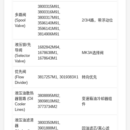
3800315M91,
3800316M91,
多路阀
3800317M91,
(Spool
2/3/4路，带浮动位
3596140M91,
Valve)
3596141M91,
3814906M91
液压锁/先
1682842M94,
导阀
1678638M1,
MK3A选择阀
(Selector
1678643M1
Valve)
优先阀
(Flow
3817257M1, 3019383X1
转向优先
Divider)
液压油散热
3808895M92,
器管路 (Oil
变速箱油冷却器组
3809810M92,
Cooler
件
3773734M2
Lines)
液压油滤清
3800350M91,
器
3901888M1,
回油滤芯/离心滤