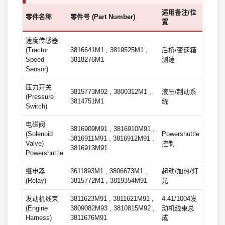
适用备注/位
零件名称
零件号 (Part Number)
置
速度传感器
(Tractor
3816641M1 , 3819525M1 ,
后桥/变速箱
Speed
3818276M1
测速
Sensor)
压力开关
3815773M92 , 3800312M1 ,
液压/制动系
(Pressure
3814751M1
统
Switch)
电磁阀
3816909M91 , 3816910M91 ,
(Solenoid
Powershuttle
3816911M91 , 3816912M91 ,
Valve)
控制
3816913M91
Powershuttle
继电器
3611893M1 , 3806673M1 ,
起动/加热/灯
(Relay)
3815772M1 , 3819354M91
光
发动机线束
3811623M91 , 3811621M91 ,
4.41/1004发
(Engine
3809082M93 , 3810815M92 ,
动机线束总
Harness)
3811676M91
成