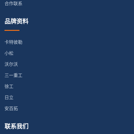
合作联系
品牌资料
卡特彼勒
小松
沃尔沃
三一重工
徐工
日立
安百拓
联系我们