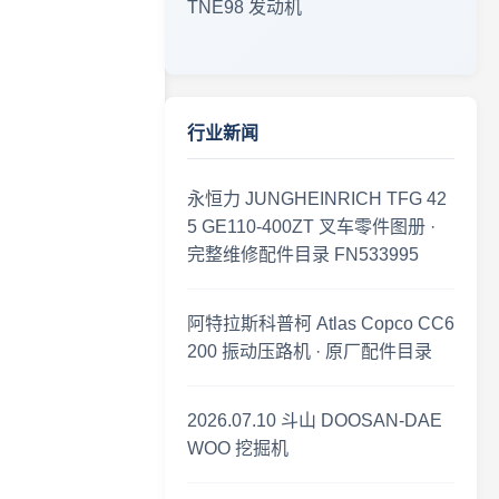
TNE98 发动机
工程机械资料库 · 零件图册维修手册更新 2026.07.18
工程机械资料更新 · 2026年7月16日
行业新闻
2026-07-14 工程机械零件图册 · 更新公告
永恒力 JUNGHEINRICH TFG 42
零件图册·更新速递 2026-07-12
5 GE110-400ZT 叉车零件图册 ·
完整维修配件目录 FN533995
临工重机 LGMG SS0407ER 剪叉式高空作业平台 · 零件图册更新
阿特拉斯科普柯 Atlas Copco CC6
2026年7月6日 上新 工程机械零件图册 · 更新公告
200 振动压路机 · 原厂配件目录
2026年7月1日 工程机械资料更新 · 零件图册与维修手册上新
2026.07.10 斗山 DOOSAN-DAE
WOO 挖掘机