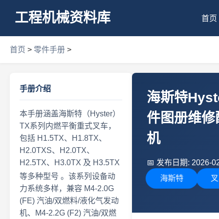
工程机械资料库
首页
首页
>
零件手册
>
手册介绍
海斯特Hyster
本手册涵盖海斯特（Hyster）
件图册维修配件
TX系列内燃平衡重式叉车，
机
包括 H1.5TX、H1.8TX、
H2.0TXS、H2.0TX、
H2.5TX、H3.0TX 及 H3.5TX
📅
发布日期: 2026-02
等多种型号
。该系列设备动
海斯特
叉
力系统多样，兼容 M4-2.0G
(FE) 汽油/双燃料/液化气发动
机、M4-2.2G (F2) 汽油/双燃