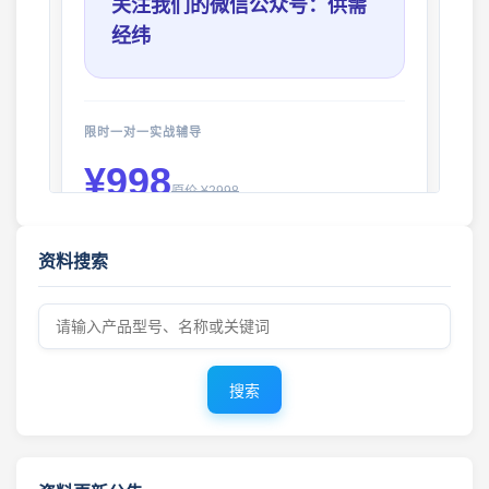
关注我们的微信公众号：供需
经纬
限时一对一实战辅导
¥998
原价 ¥2998
您将获得：
工程机械资料库 · 更新公告 2026年8月5日
资料搜索
✅
找货与找供应商核心技巧
2026年8月1日 更新 工程机械零件图册 · 资料更新公告
✅
产品图片极速搜源
✅
零件号与型号匹配方案
工程机械资料库 · 零件图册更新 2026年7月31日 · 最新上线
✅
复杂机型深度挖掘
搜索
✅
优质供应商推荐
零件图册 · 更新公告 2026年7月30日
工程机械零件图册更新 · 2026年7月29日
查看详情 →