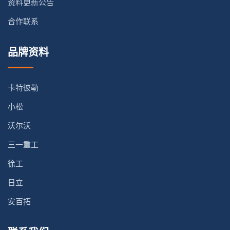
资料更新公告
合作联系
品牌资料
卡特彼勒
小松
沃尔沃
三一重工
徐工
日立
安百拓