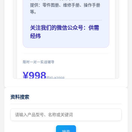
提供：
零件图册、维修手册、操作手册
等。
关注我们的微信公众号：供需
经纬
限时一对一实战辅导
¥998
原价 ¥2998
2026年8月7日 工程机械资料库 · 更新公告
您将获得：
资料搜索
✅
找货与找供应商核心技巧
工程机械资料库 · 更新公告 2026年8月5日
✅
产品图片极速搜源
✅
零件号与型号匹配方案
2026年8月1日 更新 工程机械零件图册 · 资料更新公告
✅
复杂机型深度挖掘