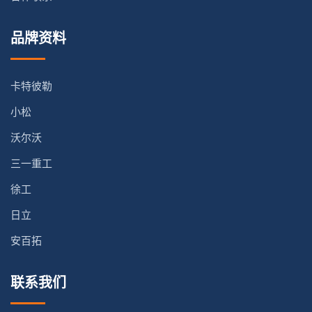
品牌资料
卡特彼勒
小松
沃尔沃
三一重工
徐工
日立
安百拓
联系我们